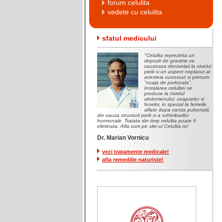
forum celulita
vedete cu celulita
sfatul medicului
"Celulita reprezinta un
depozit de grasime ce
cauzeaza denivelari la nivelul
pielii si un aspect neplacut al
acesteia cunoscut si precum
"coaja de portcoala".
Instalarea celulitei se
produce la nivelul
abdomenului, coapselor si
feselor, in special la femeile
aflate dupa varsta pubertatii,
din cauza structurii pielii si a schimbarilor
hormonale. Tratata din timp celulita poate fi
eliminata. Afla cum pe site-ul Celulita.ro!
Dr. Marian Vornicu
vezi tratamente medicale!
afla remediile naturiste!