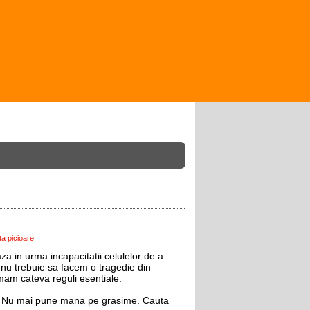
.
ita picioare
aza in urma incapacitatii celulelor de a
e nu trebuie sa facem o tragedie din
rmam cateva reguli esentiale.
a. Nu mai pune mana pe grasime. Cauta