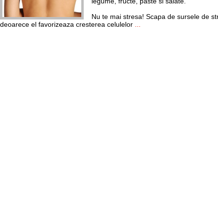
legume, fructe, paste si salate.
Nu te mai stresa! Scapa de sursele de str
deoarece el favorizeaza cresterea celulelor
...