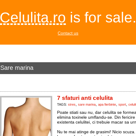
Celulita.ro
is for sale
Contact us
Sare marina
7 sfaturi anti celulita
,
,
,
,
TAGS:
stres
sare marina
apa fierbinte
sport
celul
Poate stiati sau nu, dar celulita se forme
elimina toxinele umflandu-se. Din fericir
existenta celulitei, ci trebuie macar sa u
Nu te mai atinge de grasimi! Nicio scuz