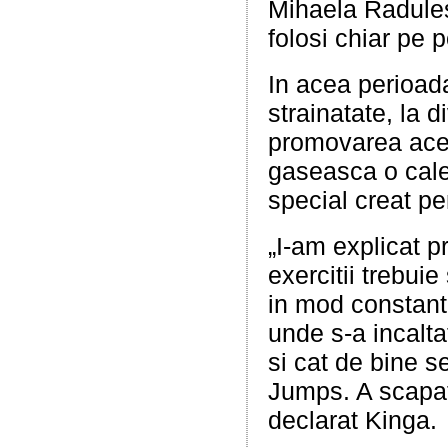
Mihaela Radules
folosi chiar pe 
In acea perioada
strainatate, la d
promovarea aces
gaseasca o cale
special creat pe
„I-am explicat p
exercitii trebui
in mod constant 
unde s-a incalta
si cat de bine 
Jumps. A scapat d
declarat Kinga.