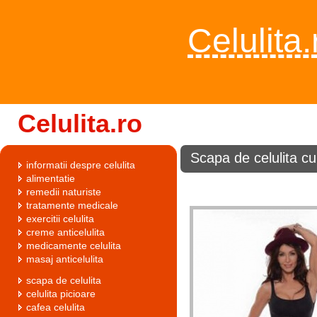
Celulita.
Celulita.ro
Scapa de celulita cu
informatii despre celulita
alimentatie
remedii naturiste
tratamente medicale
exercitii celulita
creme anticelulita
medicamente celulita
masaj anticelulita
scapa de celulita
celulita picioare
cafea celulita