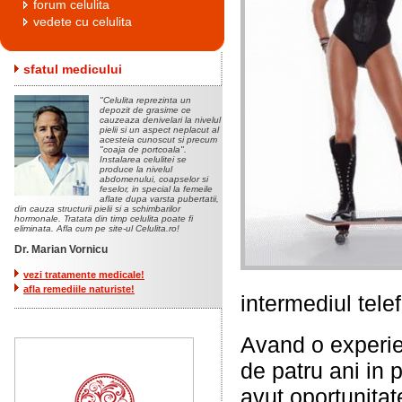
forum celulita
vedete cu celulita
sfatul medicului
"Celulita reprezinta un
depozit de grasime ce
cauzeaza denivelari la nivelul
pielii si un aspect neplacut al
acesteia cunoscut si precum
"coaja de portcoala".
Instalarea celulitei se
produce la nivelul
abdomenului, coapselor si
feselor, in special la femeile
aflate dupa varsta pubertatii,
din cauza structurii pielii si a schimbarilor
hormonale. Tratata din timp celulita poate fi
eliminata. Afla cum pe site-ul Celulita.ro!
Dr. Marian Vornicu
vezi tratamente medicale!
afla remediile naturiste!
intermediul telef
Avand o experie
de patru ani in
avut oportunitat