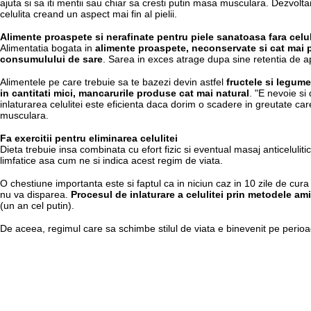
ajuta si sa iti mentii sau chiar sa cresti putin masa musculara. Dezvolt
celulita creand un aspect mai fin al pielii.
Alimente proaspete si nerafinate pentru piele sanatoasa fara celul
Alimentatia bogata in
alimente proaspete, neconservate si cat mai 
consumulului de sare
. Sarea in exces atrage dupa sine retentia de apa 
Alimentele pe care trebuie sa te bazezi devin astfel
fructele si legum
in cantitati mici, mancarurile produse cat mai natural
. "E nevoie si
inlaturarea celulitei este eficienta daca dorim o scadere in greutate c
musculara.
Fa exercitii pentru eliminarea celulitei
Dieta trebuie insa combinata cu efort fizic si eventual masaj anticelulitic
limfatice asa cum ne si indica acest regim de viata.
O chestiune importanta este si faptul ca in niciun caz in 10 zile de cura 
nu va disparea.
Procesul de inlaturare a celulitei prin metodele ami
(un an cel putin).
De aceea, regimul care sa schimbe stilul de viata e binevenit pe perioa