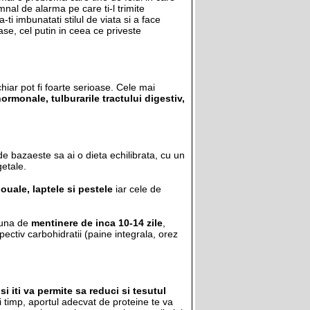
mnal de alarma pe care ti-l trimite
ti imbunatati stilul de viata si a face
se, cel putin in ceea ce priveste
chiar pot fi foarte serioase. Cele mai
rmonale, tulburarile tractului digestiv,
de bazaeste sa ai o dieta echilibrata, cu un
getale.
ouale, laptele si pestele
iar cele de
 una de
mentinere de inca 10-14 zile
,
ectiv carbohidratii (paine integrala, orez
i iti va permite sa reduci si tesutul
i timp, aportul adecvat de proteine te va