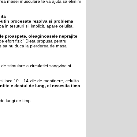
area masei musculare te va ajuta sa elimini
ita
putin procesate rezolva si problema
in tesuturi si, implicit, apare celulita.
ele proaspete, oleaginoasele neprajite
 de efort fizic" Dieta propusa pentru
are sa nu duca la pierderea de masa
 de stimulare a circulatiei sangvine si
si inca 10 – 14 zile de mentinere, celulita
ntite e destul de lung, el necesita timp
de lungi de timp.