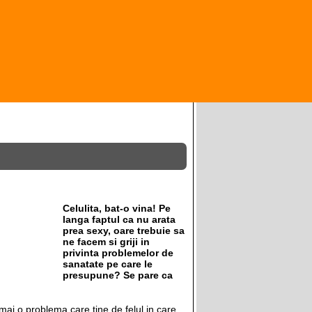
.
Celulita, bat-o vina! Pe
langa faptul ca nu arata
prea sexy, oare trebuie sa
ne facem si griji in
privinta problemelor de
sanatate pe care le
presupune? Se pare ca
mai o problema care tine de felul in care