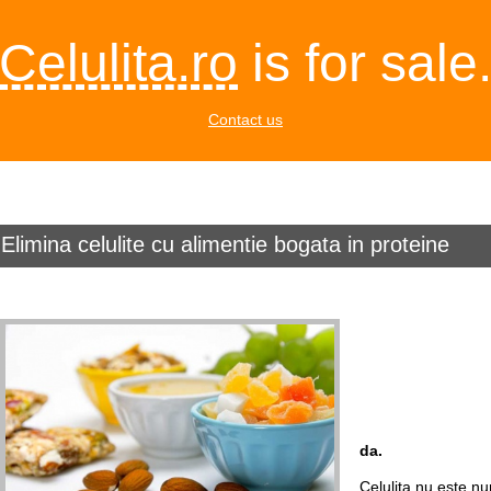
Celulita.ro
is for sale
Contact us
Elimina celulite cu alimentie bogata in proteine
da.
Celulita nu este nu