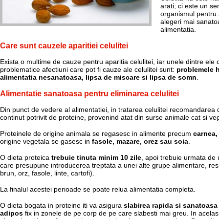
arati, ci este un se
organismul pentru a-
alegeri mai sanatoa
alimentatia.
Care sunt cauzele aparitiei celulitei
Exista o multime de cauze pentru aparitia celulitei, iar unele dintre ele 
problematice afectiuni care pot fi cauze ale celulitei sunt:
problemele ho
alimentatia nesanatoasa, lipsa de miscare si lipsa de somn
.
Alimentatie sanatoasa pentru eliminarea celulitei
Din punct de vedere al alimentatiei, in tratarea celulitei recomandarea 
continut potrivit de proteine, provenind atat din surse animale cat si ve
Proteinele de origine animala se regasesc in alimente precum
carnea, 
origine vegetala se gasesc in
fasole, mazare, orez sau soia
.
O dieta proteica
trebuie tinuta minim 10 zile
, apoi trebuie urmata de
care presupune introducerea treptata a unei alte grupe alimentare, resp
brun, orz, fasole, linte, cartofi).
La finalul acestei perioade se poate relua alimentatia completa.
O dieta bogata in proteine iti va asigura
slabirea rapida si sanatoasa s
adipos
fix in zonele de pe corp de pe care slabesti mai greu. In acelas