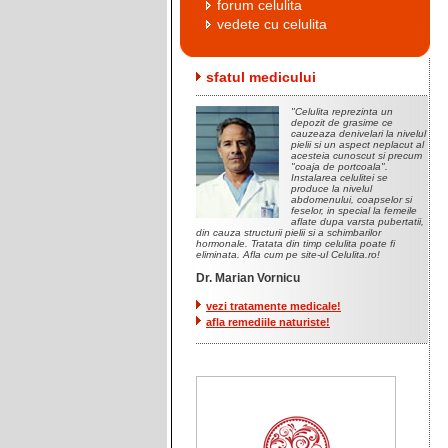
forum celulita
vedete cu celulita
sfatul medicului
"Celulita reprezinta un
depozit de grasime ce
cauzeaza denivelari la nivelul
pielii si un aspect neplacut al
acesteia cunoscut si precum
"coaja de portcoala".
Instalarea celulitei se
produce la nivelul
abdomenului, coapselor si
feselor, in special la femeile
aflate dupa varsta pubertatii,
din cauza structurii pielii si a schimbarilor
hormonale. Tratata din timp celulita poate fi
eliminata. Afla cum pe site-ul Celulita.ro!
Dr. Marian Vornicu
vezi tratamente medicale!
afla remediile naturiste!