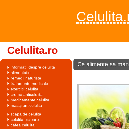
Celulita.
Celulita.ro
Ce alimente sa mana
informatii despre celulita
alimentatie
remedii naturiste
tratamente medicale
exercitii celulita
creme anticelulita
medicamente celulita
masaj anticelulita
scapa de celulita
celulita picioare
cafea celulita