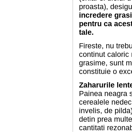
proasta), desigu
incredere gras
pentru ca acest
tale.
Fireste, nu treb
continut caloric
grasime, sunt ma
constituie o exc
Zaharurile lent
Painea neagra si
cerealele nedec
invelis, de pild
detin prea multe 
cantitati rezonab