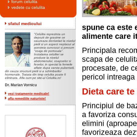
forum celulita
vedete cu celulita
sfatul medicului
spune ca este e
alimente care i
"Celulita reprezinta un
depozit de grasime ce
cauzeaza denivelari la nivelul
pielii si un aspect neplacut al
acesteia cunoscut si precum
Principala reco
"coaja de portcoala".
Instalarea celulitei se
scapa de celuli
produce la nivelul
abdomenului, coapselor si
feselor, in special la femeile
procesate, de ce
aflate dupa varsta pubertatii,
din cauza structurii pielii si a schimbarilor
pericol intreaga
hormonale. Tratata din timp celulita poate fi
eliminata. Afla cum pe site-ul Celulita.ro!
Dr. Marian Vornicu
Dieta care te
vezi tratamente medicale!
afla remediile naturiste!
Principiul de ba
a favoriza consu
elimini (aproap
favorizeaza dez