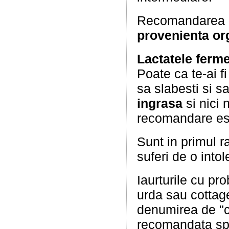
Recomandarea m
provenienta or
Lactatele ferm
Poate ca te-ai f
sa slabesti si sa
ingrasa
si nici 
recomandare es
Sunt in primul 
suferi de o intol
Iaurturile cu pr
urda sau cottage
denumirea de "c
recomandata spr